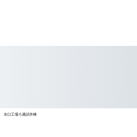
 水口工場ろ過試作棟