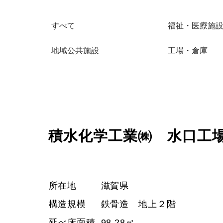
すべて
福祉・医療施
地域公共施設
工場・倉庫
積水化学工業㈱ 水口工
所在地
滋賀県
構造規模
鉄骨造 地上２階
延べ床面積
98.28㎡