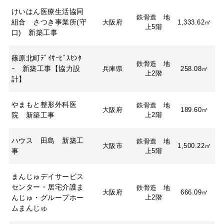
けいはん医療生活協同
鉄骨造 地
組合 さつき事業所(守
大阪府
1,333.62㎡
上5階
口) 新築工事
篠原北町ﾃﾞｲｻｰﾋﾞｽｾﾝﾀ
鉄骨造 地
ｰ 新築工事【協力設
兵庫県
258.08㎡
上2階
計】
やまもと整形外科医
鉄骨造 地
大阪府
189.60㎡
院 新築工事
上2階
ハウス 田島 新築工
鉄骨造 地
大阪市
1,500.22㎡
事
上5階
まんじゅデイサービス
センター・居宅介護ま
鉄骨造 地
大阪府
666.09㎡
んじゅ・グループホー
上2階
ムまんじゅ