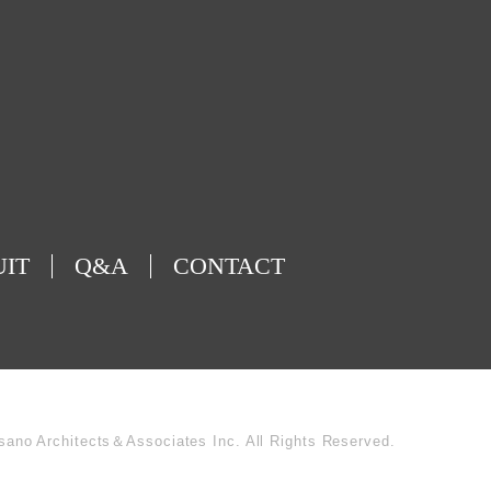
UIT
Q&A
CONTACT
sano Architects＆Associates Inc. All Rights Reserved.