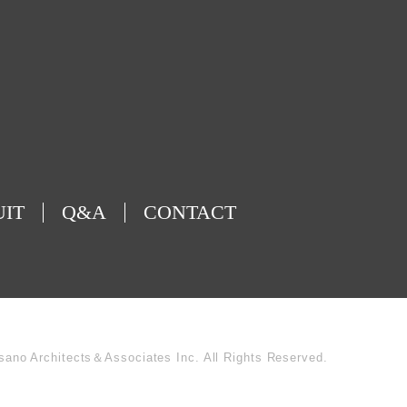
UIT
Q&A
CONTACT
sano Architects＆Associates Inc. All Rights Reserved.