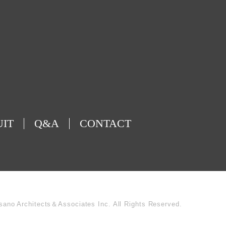
UIT
Q&A
CONTACT
sano Architects＆Associates Inc. All Rights Reserved.