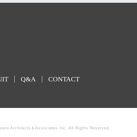
UIT
Q&A
CONTACT
sano Architects＆Associates Inc. All Rights Reserved.